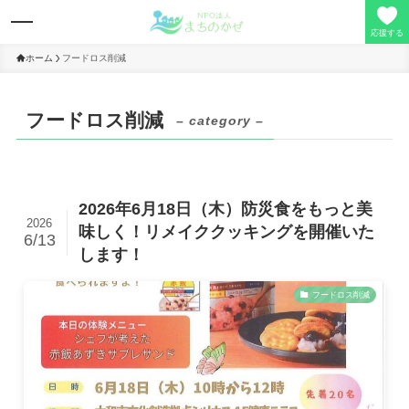
応援する
ホーム
フードロス削減
理事長の想い
フードロス削減
– category –
事業活動
2026年6月18日（木）防災食をもっと美
寄付/会員募集
2026
味しく！リメイククッキングを開催いた
6/13
します！
定款/事業報告
フードロス削減
お問い合わせ