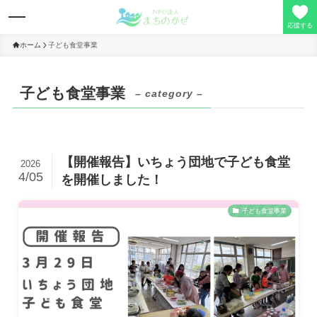
応援する
ホーム
子ども食堂事業
理事長の想い
子ども食堂事業
– category –
事業活動
【開催報告】いちょう団地で子ども食堂
2026
寄付/会員募集
4/05
を開催しました！
子ども食堂事業
定款/事業報告
お問い合わせ