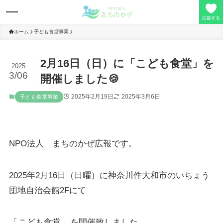
応援する
ホーム
子ども食堂事業
2月16日（日）に「こども食堂」を
理事長の想い
2025
3/06
開催しました🍪
事業活動
2025年2月19日
2025年3月6日
子ども食堂事業
寄付/会員募集
NPO法人 まちのかぜ広報です。
定款/事業報告
2025年2月16日（日曜）に神奈川件大和市のいちょう
お問い合わせ
団地自治会館2Fにて
「
こども食堂
」を開催致しました。