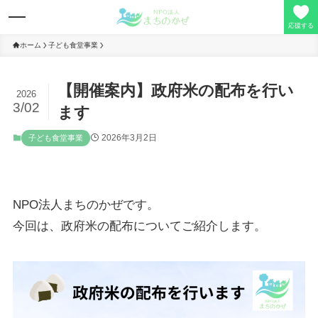
応援する
ホーム
子ども食堂事業
【開催案内】政府米の配布を行い
理事長の想い
2026
3/02
ます
事業活動
2026年3月2日
子ども食堂事業
寄付/会員募集
NPO法人まちのかぜです。
定款/事業報告
今回は、政府米の配布についてご紹介します。
お問い合わせ