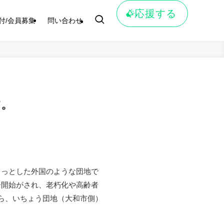
応援する
付/会員募集
問い合わせ
す。
ょっとした外国のような団地で
居開始がされ、老朽化や高齢者
ら、いちょう団地（大和市側）