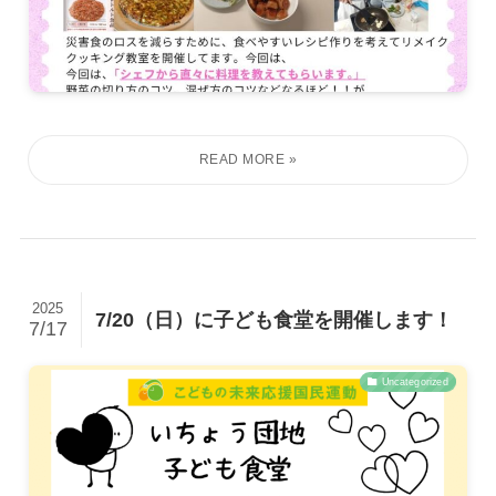
応援する
2025
7/20（日）に子ども食堂を開催します！
7/17
Uncategorized