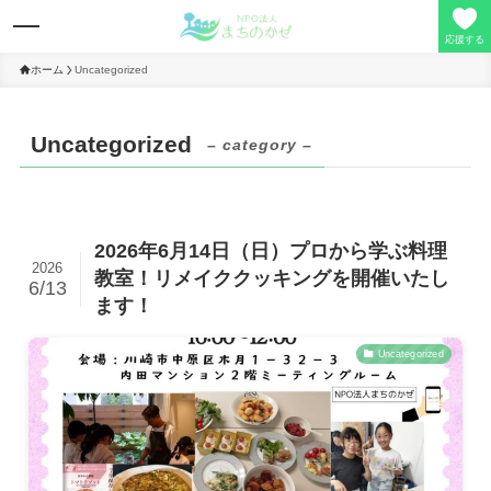
応援する
ホーム
Uncategorized
理事長の想い
Uncategorized
– category –
事業活動
2026年6月14日（日）プロから学ぶ料理
寄付/会員募集
2026
教室！リメイククッキングを開催いたし
6/13
ます！
定款/事業報告
Uncategorized
お問い合わせ