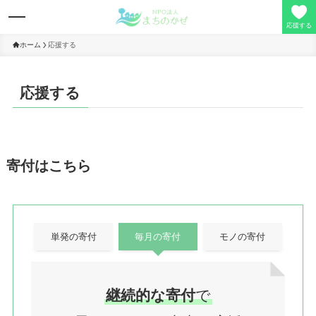
応援する
ホーム
応援する
理事長の想い
応援する
事業活動
寄付はこちら
寄付/会員募集
定款/事業報告
単発の寄付
毎月の寄付
モノの寄付
お問い合わせ
継続的な寄付
で